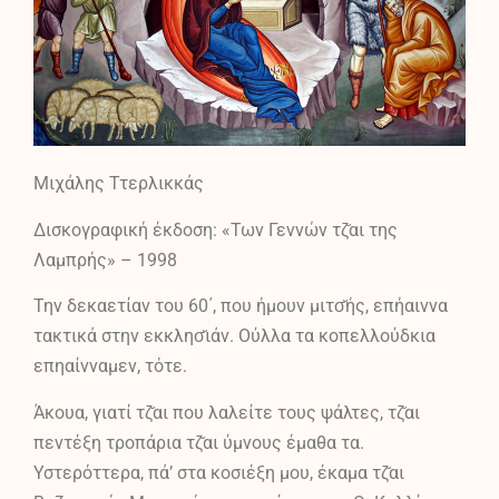
Μιχάλης Ττερλικκάς
Δισκογραφική έκδοση: «Των Γεννών τζ̆αι της
Λαμπρής» – 1998
Την δεκαετίαν του 60΄, που ήμουν μιτσ̆ής, επήαιννα
τακτικά στην εκκλησ̆ιάν. Ούλλα τα κοπελλούδκια
επηαίνναμεν, τότε.
Άκουα, γιατί τζ̆αι που λαλείτε τους ψάλτες, τζ̆αι
πεντέξη τροπάρια τζ̆αι ύμνους έμαθα τα.
Υστερόττερα, πά’ στα κοσιέξη μου, έκαμα τζ̆αι