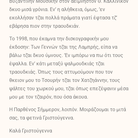
Βυζαντινήν Μουσικήν στον αείμνηστον Θ. Καλλίνικον
δκυο μισά γρόνια. Εν’ η αλήθκεια, όμως, ’εν
εκολλήσαν τζ̆αι πολλά πράματα γιατί έφτασα τζ̆’
εβάρησα πιον στην τραουδκιάν.
Το 1998, που έκαμνα την δισκογραφικήν μου
έκδοσην:
Των Γεννών τζ̆αι της Λαμπρής,
είπα να
βάλω τζ̆αι δκυο ύμνους. ’Εν ιμπόρω να πω ότι τους
έψαλλα. Εν’ κάτι μεταξύ ψαλμουδκιάς τζ̆αι
τραουδκιάς. Όπως τους αττυμούμουν που τον
θκειον μου το Τσουρήν τζ̆αι τον Χατζ̆ηάννην, τους
ψάλτες του χωρκού μου, τζ̆αι όπως επεζέψανιν μέσα
μου με τον τζ̆αιρόν, που όσα άκουα.
Η Παρθένος Σήμμερον, λοιπόν. Μοιράζουμαι το μιτά
σας, τα φετινά Γριστούγεννα.
Καλά Γριστούγεννα