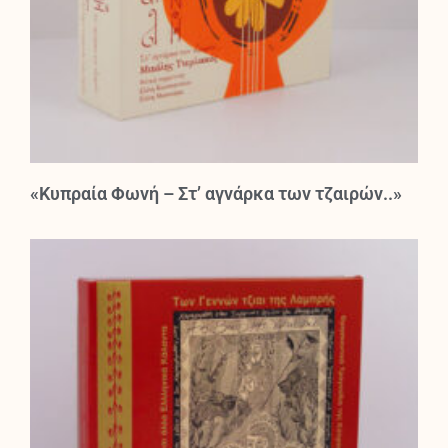
«Κυπραία Φωνή – Στ’ αγνάρκα των τζαιρών..»