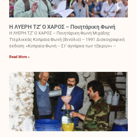
Η ΛΥΕΡΗ ΤΖ̆’ Ο ΧΑΡΟΣ – Ποιητάρικη Φωνή
Η ΛΥΕΡΗ ΤΖ̆’ Ο ΧΑΡΟΣ – Ποιητάρικη Φωνή Μιχάλης
Ττερλικκάς Κυπραία Φωνή (Βινύλιο) – 1991 Δισκογραφική
έκδοση: «Κυπραία Φωνή – Στ’ αγνάρκα των τζ̆αιρών» –
Read More »