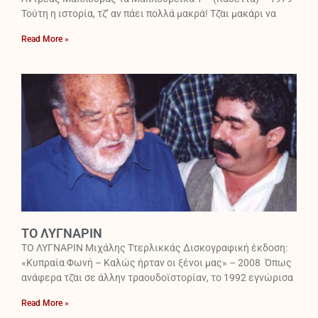
Τούτη η ιστορία, τζ̆’ αν πάει πολλά μακρά! Τζ̆αι μακάρι να
Read More »
ΤΟ ΛΥΓΝΑΡΙΝ
ΤΟ ΛΥΓΝΑΡΙΝ Μιχάλης Ττερλικκάς Δισκογραφική έκδοση:
«Κυπραία Φωνή – Καλώς ήρταν οι ξένοι μας» – 2008 Όπως
ανάφερα τζ̆αι σε άλλην τραουδοϊστορίαν, το 1992 εγνώρισα
Read More »